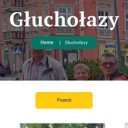
Głuchołazy
Home
Głuchołazy
Powrót