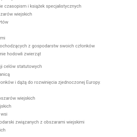
ie czasopism i książek specjalistycznych
szarów wiejskich
ytów
ymi
w pochodzących z gospodarstw swoich członków
ie hodowli zwierząt
ji celów statutowych
anicą
onków i dążą do rozwinięcia zjednoczonej Europy.
bszarów wiejskich
jskich
 wsi
podarski związanych z obszarami wiejskimi
ich