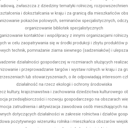
radiową, zwłaszcza z dziedziny tematyki rolniczej, rozpowszechnien
ształcenia i dokształcania w kraju i za granicą dla mieszkańców ob
anizowanie pokazów polowych, seminariów specjalistycznych, odcz
organizowanie bibliotek specjalistycznych
ganizowanie kontaktów i współpracy z innymi organizacjami rolnicz
ch w celu zaopatrywania się w środki produkcji i zbytu produktó
ych technik, pomnażanie ziarna siewnego (sadzeniaków) i ulepszan
wadzenie działalności gospodarczej w rozmiarach służących realizac
nizowanie i przeprowadzanie targów i wystaw rolnych w kraju i za gr
zrzeszeniach lub stowarzyszeniach, o ile odpowiadają interesom czł
działalność na rzecz ekologii i ochrony środowiska
zecz kultury, krajoznawstwa i zachowania dziedzictwa kulturowego o
cja przedsiębiorczości i rozwoju gospodarczego na obszarach wie
mocja zatrudnienia i aktywizacja zawodowa osób mieszkających na
wnych dotyczących działalności w zakresie rolnictwa i działów gos
dowa pozytywnego wizerunku rolnika i mieszkańca obszarów wiejsk