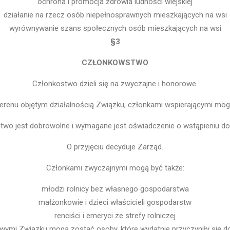
ochrona i promocja zdrowia ludności wiejskiej
działanie na rzecz osób niepełnosprawnych mieszkających na wsi
wyrównywanie szans społecznych osób mieszkających na wsi
§3
CZŁONKOWSTWO
Członkostwo dzieli się na zwyczajne i honorowe.
erenu objętym działalnością Związku, członkami wspierającymi mogą
two jest dobrowolne i wymagane jest oświadczenie o wstąpieniu do
O przyjęciu decyduje Zarząd.
Członkami zwyczajnymi mogą być także:
młodzi rolnicy bez własnego gospodarstwa
małżonkowie i dzieci właścicieli gospodarstw
renciści i emeryci ze strefy rolniczej
ymi Związku mogą zostać osoby, które wydatnie przyczyniły się d