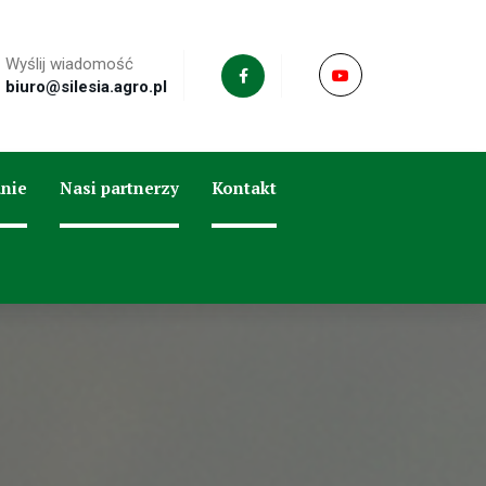
Wyślij wiadomość
biuro@silesia.agro.pl
nie
Nasi partnerzy
Kontakt