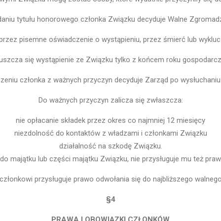
daniu tytułu honorowego członka Związku decyduje Walne Zgromadz
przez pisemne oświadczenie o wystąpieniu, przez śmierć lub wykluc
szcza się wystąpienie ze Związku tylko z końcem roku gospodarc
zeniu członka z ważnych przyczyn decyduje Zarząd po wysłuchaniu
Do ważnych przyczyn zalicza się zwłaszcza:
nie opłacanie składek przez okres co najmniej 12 miesięcy
niezdolność do kontaktów z władzami i członkami Związku
działalność na szkodę Związku.
do majątku lub części majątku Związku, nie przysługuje mu też pr
złonkowi przysługuje prawo odwołania się do najbliższego walneg
§4
PRAWA I OBOWIĄZKI CZŁONKÓW