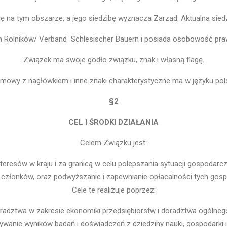
ię na tym obszarze, a jego siedzibę wyznacza Zarząd. Aktualna siedz
ch Rolników/ Verband Schlesischer Bauern i posiada osobowość pr
Związek ma swoje godło związku, znak i własną flagę.
irmowy z nagłówkiem i inne znaki charakterystyczne ma w języku pol
§2
CEL I ŚRODKI DZIAŁANIA
Celem Związku jest:
nteresów w kraju i za granicą w celu polepszania sytuacji gospodarc
złonków, oraz podwyższanie i zapewnianie opłacalności tych gosp
Cele te realizuje poprzez:
oradztwa w zakresie ekonomiki przedsiębiorstw i doradztwa ogólneg
ywanie wyników badań i doświadczeń z dziedziny nauki, gospodarki i 