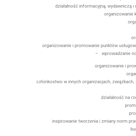
działalność informacyjną, wydawniczą i 
organizowanie k
org
or
organizowanie i promowanie punktów usługowy
– wprowadzanie now
organizowanie i pro
orga
członkostwo w innych organizacjach, związkach, 
działalność na r
promo
pro
inspirowanie tworzenia i zmiany norm pra
bu