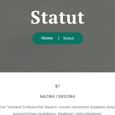
Statut
Home
Statut
§1
NAZWA I SIEDZIBA
ków/ Verband Schlesischer Bauern i swoim obszarem działania obej
województwa opolskiego, śląskiego i dolnośląskiego.