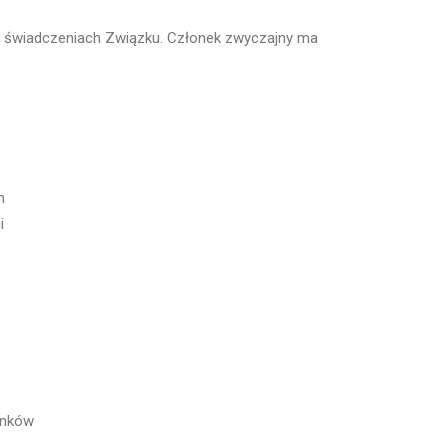
h świadczeniach Związku. Członek zwyczajny ma
h
i
onków