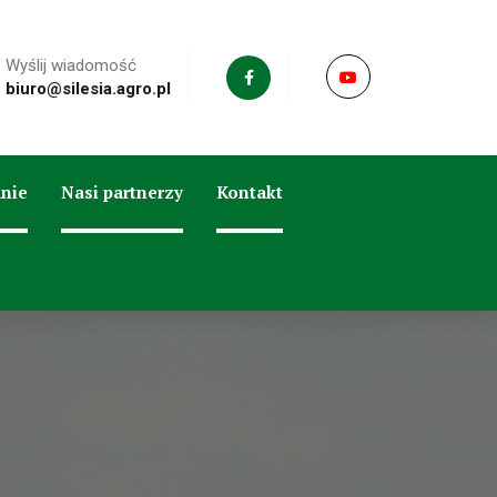
Wyślij wiadomość
biuro@silesia.agro.pl
nie
Nasi partnerzy
Kontakt