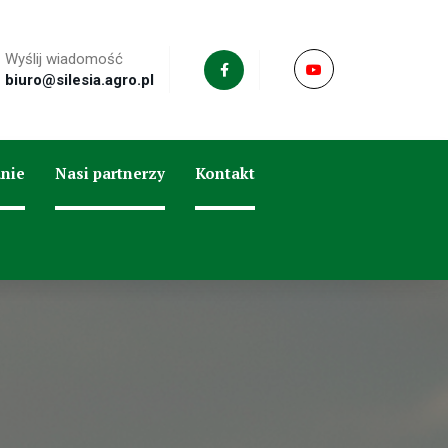
Wyślij wiadomość
biuro@silesia.agro.pl
nie
Nasi partnerzy
Kontakt