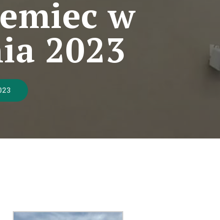
iemiec w
ia 2023
023